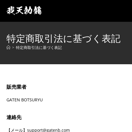
コ
ン
テ
ン
ツ
特定商取引法に基づく表記
へ
ス
>
特定商取引法に基づく表記
キ
ッ
プ
販売業者
GATEN BOTSURYU
連絡先
【メール】support@gatenb.com