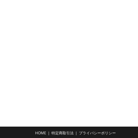
HOME
特定商取引法
プライバシーポリシー